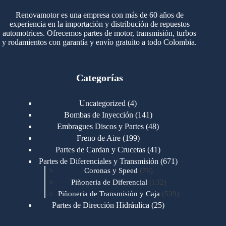
Renovamotor es una empresa con más de 60 años de
experiencia en la importación y distribución de repuestos
automotrices. Ofrecemos partes de motor, transmisión, turbos
y rodamientos con garantía y envío gratuito a todo Colombia.
Categorías
4
Uncategorized
4
productos
141
Bombas de Inyección
141
productos
48
Embragues Discos y Partes
48
productos
199
Freno de Aire
199
productos
41
Partes de Cardan y Crucetas
41
productos
671
Partes de Diferenciales y Transmisión
671
76
productos
Coronas y Speed
76
productos
132
Piñoneria de Diferencial
132
productos
539
Piñoneria de Transmisión y Caja
539
productos
25
Partes de Dirección Hidráulica
25
productos
1
Partes de Transmisión y Caja
1
producto