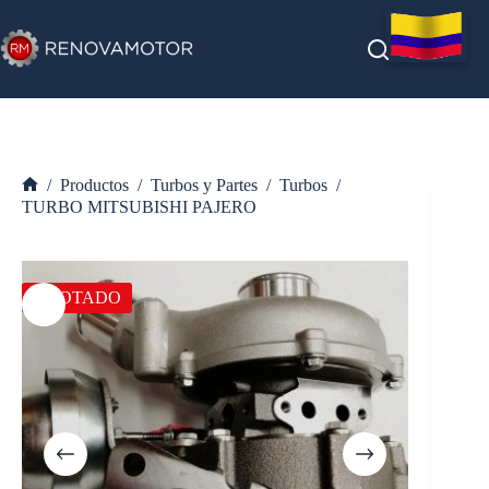
Saltar
al
contenido
/
Productos
/
Turbos y Partes
/
Turbos
/
Inicio
TURBO MITSUBISHI PAJERO
AGOTADO