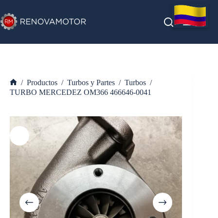
Saltar
al
contenido
/
Productos
/
Turbos y Partes
/
Turbos
/
Inicio
TURBO MERCEDEZ OM366 466646-0041