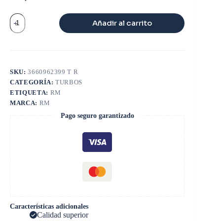
TURBO
Añadir al carrito
MERCEDEZ
OM366
466646-
0041
cantidad
SKU:
3660962399 T R
CATEGORÍA:
TURBOS
ETIQUETA:
RM
MARCA:
RM
Pago seguro garantizado
Características adicionales
Calidad superior