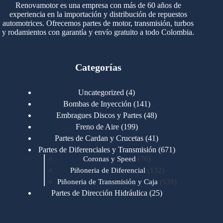
Renovamotor es una empresa con más de 60 años de
experiencia en la importación y distribución de repuestos
automotrices. Ofrecemos partes de motor, transmisión, turbos
y rodamientos con garantía y envío gratuito a todo Colombia.
Categorías
4
Uncategorized
4
productos
141
Bombas de Inyección
141
productos
48
Embragues Discos y Partes
48
productos
199
Freno de Aire
199
productos
41
Partes de Cardan y Crucetas
41
productos
671
Partes de Diferenciales y Transmisión
671
76
productos
Coronas y Speed
76
productos
132
Piñoneria de Diferencial
132
productos
539
Piñoneria de Transmisión y Caja
539
productos
25
Partes de Dirección Hidráulica
25
productos
1
Partes de Transmisión y Caja
1
producto
1346
Partes para Motor
1346