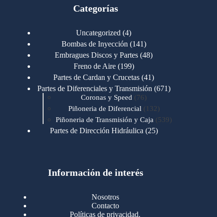
Categorías
4
Uncategorized
4
productos
141
Bombas de Inyección
141
productos
48
Embragues Discos y Partes
48
productos
199
Freno de Aire
199
productos
41
Partes de Cardan y Crucetas
41
productos
671
Partes de Diferenciales y Transmisión
671
76
productos
Coronas y Speed
76
productos
132
Piñoneria de Diferencial
132
productos
539
Piñoneria de Transmisión y Caja
539
productos
25
Partes de Dirección Hidráulica
25
productos
1
Partes de Transmisión y Caja
1
producto
1346
Partes para Motor
1346
productos
123
Motores Caterpillar
123
productos
Información de interés
723
Motores Cummins
723
productos
145
Cummins 4BT 6BT
145
productos
77
Cummins 6CT
77
Nosotros
productos
148
Cummins B/C 855
148
Contacto
productos
14
Cummins ISF
14
Políticas de privacidad.