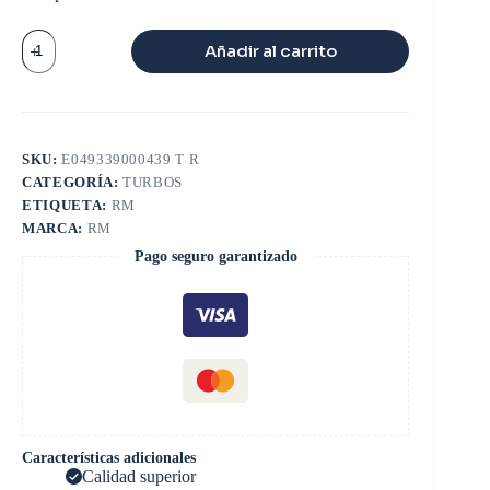
TURBO
Añadir al carrito
JP60S
cantidad
SKU:
E049339000439 T R
CATEGORÍA:
TURBOS
ETIQUETA:
RM
MARCA:
RM
Pago seguro garantizado
Características adicionales
Calidad superior