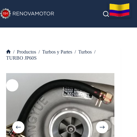
Saltar
al
contenido
/
Productos
/
Turbos y Partes
/
Turbos
/
Inicio
TURBO JP60S