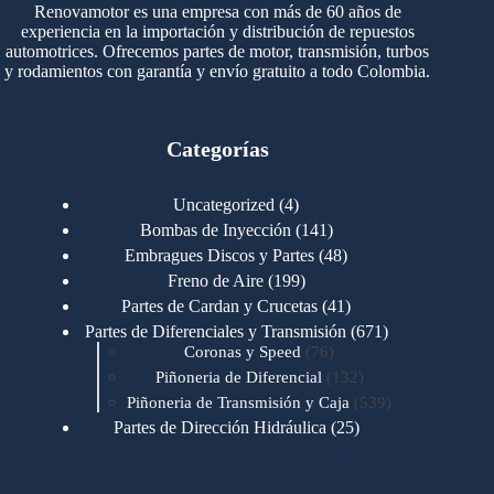
Renovamotor es una empresa con más de 60 años de
experiencia en la importación y distribución de repuestos
automotrices. Ofrecemos partes de motor, transmisión, turbos
y rodamientos con garantía y envío gratuito a todo Colombia.
Categorías
4
Uncategorized
4
productos
141
Bombas de Inyección
141
productos
48
Embragues Discos y Partes
48
productos
199
Freno de Aire
199
productos
41
Partes de Cardan y Crucetas
41
productos
671
Partes de Diferenciales y Transmisión
671
76
productos
Coronas y Speed
76
productos
132
Piñoneria de Diferencial
132
productos
539
Piñoneria de Transmisión y Caja
539
productos
25
Partes de Dirección Hidráulica
25
productos
1
Partes de Transmisión y Caja
1
producto
1346
Partes para Motor
1346