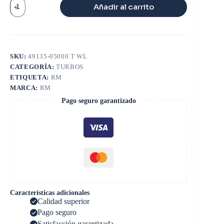
TURBO
Añadir al carrito
IVECO
TF035
cantidad
SKU:
49135-05000 T WL
CATEGORÍA:
TURBOS
ETIQUETA:
RM
MARCA:
RM
Pago seguro garantizado
Características adicionales
Calidad superior
Pago seguro
Satisfacción garantizada