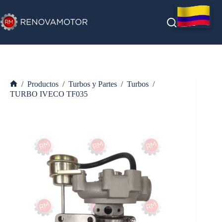
Saltar
al
contenido
/
Productos
/
Turbos y Partes
/
Turbos
/
Inicio
TURBO IVECO TF035