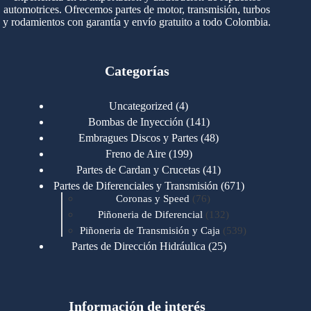
automotrices. Ofrecemos partes de motor, transmisión, turbos
y rodamientos con garantía y envío gratuito a todo Colombia.
Categorías
4
Uncategorized
4
productos
141
Bombas de Inyección
141
productos
48
Embragues Discos y Partes
48
productos
199
Freno de Aire
199
productos
41
Partes de Cardan y Crucetas
41
productos
671
Partes de Diferenciales y Transmisión
671
76
productos
Coronas y Speed
76
productos
132
Piñoneria de Diferencial
132
productos
539
Piñoneria de Transmisión y Caja
539
productos
25
Partes de Dirección Hidráulica
25
productos
1
Partes de Transmisión y Caja
1
producto
1346
Partes para Motor
1346
productos
123
Motores Caterpillar
123
productos
Información de interés
723
Motores Cummins
723