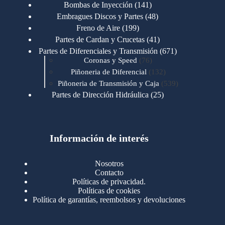
productos
141
Bombas de Inyección
141
productos
48
Embragues Discos y Partes
48
productos
199
Freno de Aire
199
productos
41
Partes de Cardan y Crucetas
41
productos
671
Partes de Diferenciales y Transmisión
671
76
productos
Coronas y Speed
76
productos
132
Piñoneria de Diferencial
132
productos
539
Piñoneria de Transmisión y Caja
539
productos
25
Partes de Dirección Hidráulica
25
productos
1
Partes de Transmisión y Caja
1
producto
1346
Partes para Motor
1346
productos
123
Motores Caterpillar
123
productos
Información de interés
723
Motores Cummins
723
productos
145
Cummins 4BT 6BT
145
productos
77
Cummins 6CT
77
Nosotros
productos
148
Cummins B/C 855
148
Contacto
productos
14
Cummins ISF
14
Políticas de privacidad.
productos
35
Cummins ISM
35
Políticas de cookies
productos
Política de garantías, reembolsos y devoluciones
100
Cummins ISX
100
productos
76
Motores Detroit
76
productos
170
Motores International
170