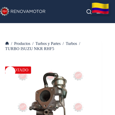
Saltar
al
contenido
/
Productos
/
Turbos y Partes
/
Turbos
/
Inicio
TURBO ISUZU NKR RHF5
AGOTADO