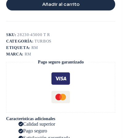
Añadir al carrito
SKU:
28230-45000 T R
CATEGORÍA:
TURBOS
ETIQUETA:
RM
MARCA:
RM
Pago seguro garantizado
Características adicionales
Calidad superior
Pago seguro
Satisfacción garantizada