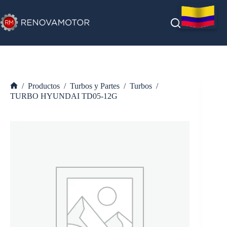
Saltar
al
contenido
/
Productos
/
Turbos y Partes
/
Turbos
/
Inicio
TURBO HYUNDAI TD05-12G