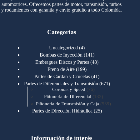
automotrices. Ofrecemos partes de motor, transmisión, turbos
y rodamientos con garantía y envío gratuito a todo Colombia.
Categorías
4
Uncategorized
4
productos
141
Bombas de Inyección
141
productos
48
Embragues Discos y Partes
48
productos
199
Freno de Aire
199
productos
41
Partes de Cardan y Crucetas
41
productos
671
Partes de Diferenciales y Transmisión
671
76
productos
Coronas y Speed
76
productos
132
Piñoneria de Diferencial
132
productos
539
Piñoneria de Transmisión y Caja
539
productos
25
Partes de Dirección Hidráulica
25
productos
1
Partes de Transmisión y Caja
1
producto
1346
Partes para Motor
1346
productos
123
Motores Caterpillar
123
productos
Información de interés
723
Motores Cummins
723