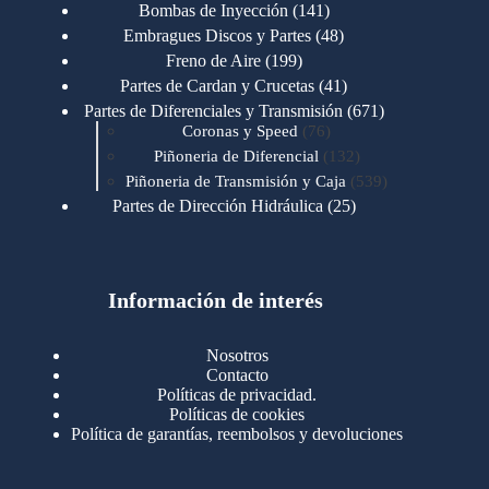
productos
141
Bombas de Inyección
141
productos
48
Embragues Discos y Partes
48
productos
199
Freno de Aire
199
productos
41
Partes de Cardan y Crucetas
41
productos
671
Partes de Diferenciales y Transmisión
671
76
productos
Coronas y Speed
76
productos
132
Piñoneria de Diferencial
132
productos
539
Piñoneria de Transmisión y Caja
539
productos
25
Partes de Dirección Hidráulica
25
productos
1
Partes de Transmisión y Caja
1
producto
1346
Partes para Motor
1346
productos
123
Motores Caterpillar
123
productos
Información de interés
723
Motores Cummins
723
productos
145
Cummins 4BT 6BT
145
productos
77
Cummins 6CT
77
Nosotros
productos
148
Cummins B/C 855
148
Contacto
productos
14
Cummins ISF
14
Políticas de privacidad.
productos
35
Cummins ISM
35
Políticas de cookies
productos
Política de garantías, reembolsos y devoluciones
100
Cummins ISX
100
productos
76
Motores Detroit
76
productos
170
Motores International
170