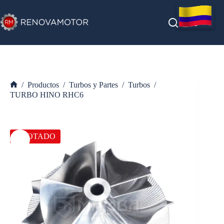
Saltar
al
contenido
/
Productos
/
Turbos y Partes
/
Turbos
/
Inicio
TURBO HINO RHC6
AGOTADO