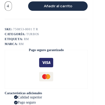
TURBO
Añadir al carrito
HINO
JO5
GT3271S
cantidad
SKU:
750853-0001 T R
CATEGORÍA:
TURBOS
ETIQUETA:
RM
MARCA:
RM
Pago seguro garantizado
Características adicionales
Calidad superior
Pago seguro