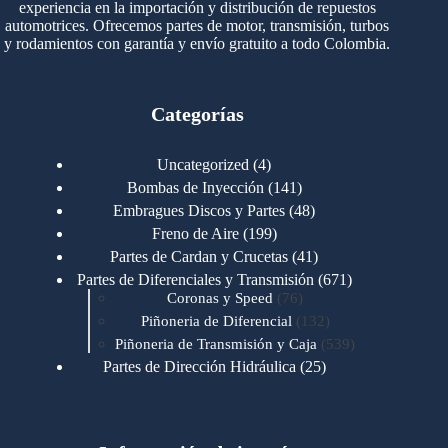
experiencia en la importación y distribución de repuestos
automotrices. Ofrecemos partes de motor, transmisión, turbos
y rodamientos con garantía y envío gratuito a todo Colombia.
Categorías
4
Uncategorized
4
productos
141
Bombas de Inyección
141
productos
48
Embragues Discos y Partes
48
productos
199
Freno de Aire
199
productos
41
Partes de Cardan y Crucetas
41
productos
671
Partes de Diferenciales y Transmisión
671
76
productos
Coronas y Speed
76
productos
132
Piñoneria de Diferencial
132
productos
539
Piñoneria de Transmisión y Caja
539
productos
25
Partes de Dirección Hidráulica
25
productos
1
Partes de Transmisión y Caja
1
producto
1346
Partes para Motor
1346
productos
123
Motores Caterpillar
123
productos