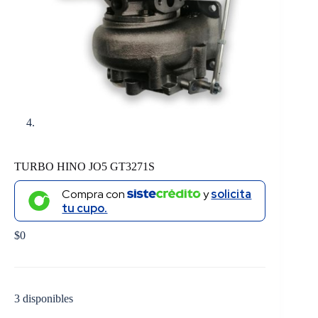
TURBO HINO JO5 GT3271S
Compra con
y
solicita
tu cupo.
$
0
3 disponibles