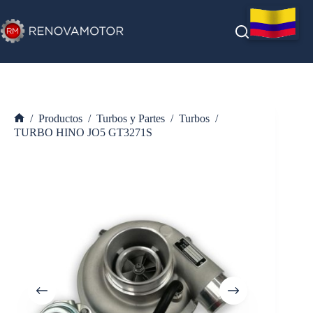
Saltar
al
contenido
/
Productos
/
Turbos y Partes
/
Turbos
/
Inicio
TURBO HINO JO5 GT3271S