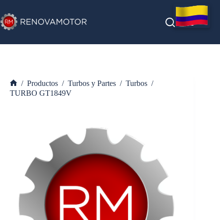
Saltar
al
contenido
/
Productos
/
Turbos y Partes
/
Turbos
/
Inicio
TURBO GT1849V