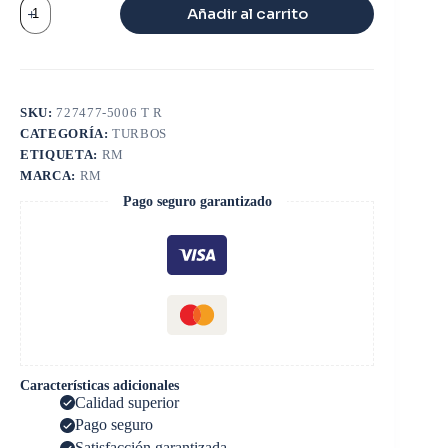
TURBO
Añadir al carrito
GT1849V
cantidad
SKU:
727477-5006 T R
CATEGORÍA:
TURBOS
ETIQUETA:
RM
MARCA:
RM
Pago seguro garantizado
Características adicionales
Calidad superior
Pago seguro
Satisfacción garantizada