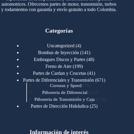
automotrices. Ofrecemos partes de motor, transmisión, turbos
y rodamientos con garantía y envío gratuito a todo Colombia.
Categorías
4
Uncategorized
4
productos
141
Bombas de Inyección
141
productos
48
Embragues Discos y Partes
48
productos
199
Freno de Aire
199
productos
41
Partes de Cardan y Crucetas
41
productos
671
Partes de Diferenciales y Transmisión
671
76
productos
Coronas y Speed
76
productos
132
Piñoneria de Diferencial
132
productos
539
Piñoneria de Transmisión y Caja
539
productos
25
Partes de Dirección Hidráulica
25
productos
1
Partes de Transmisión y Caja
1
producto
1346
Partes para Motor
1346
productos
123
Motores Caterpillar
123
productos
Información de interés
723
Motores Cummins
723