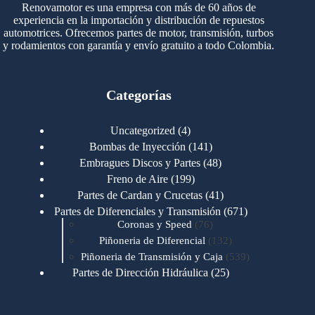
Renovamotor es una empresa con más de 60 años de
experiencia en la importación y distribución de repuestos
automotrices. Ofrecemos partes de motor, transmisión, turbos
y rodamientos con garantía y envío gratuito a todo Colombia.
Categorías
4
Uncategorized
4
productos
141
Bombas de Inyección
141
productos
48
Embragues Discos y Partes
48
productos
199
Freno de Aire
199
productos
41
Partes de Cardan y Crucetas
41
productos
671
Partes de Diferenciales y Transmisión
671
76
productos
Coronas y Speed
76
productos
132
Piñoneria de Diferencial
132
productos
539
Piñoneria de Transmisión y Caja
539
productos
25
Partes de Dirección Hidráulica
25
productos
1
Partes de Transmisión y Caja
1
producto
1346
Partes para Motor
1346