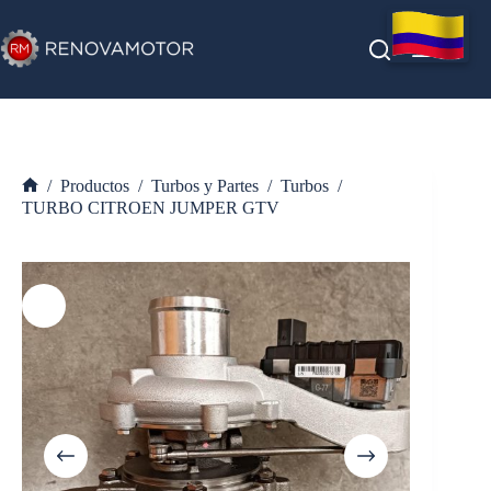
Saltar
al
contenido
/
Productos
/
Turbos y Partes
/
Turbos
/
Inicio
TURBO CITROEN JUMPER GTV