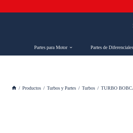
Saltar
al
contenido
Partes para Motor
Partes de Diferenciale
/
Productos
/
Turbos y Partes
/
Turbos
/
TURBO BOBCA
Inicio