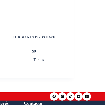
TURBO KTA19 / 38 HX80
$
0
Turbos
terés
Contacto