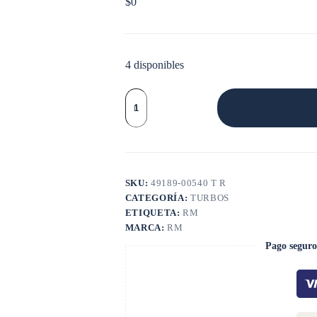
$
0
4 disponibles
TURBO
BOBCAT
CAT
RETRO
TD04H
cantidad
SKU:
49189-00540 T R
CATEGORÍA:
TURBOS
ETIQUETA:
RM
MARCA:
RM
Pago seguro