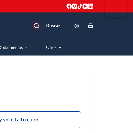
Carro
de
compra
Rodamientos
Otros
H
y
solicita tu cupo.