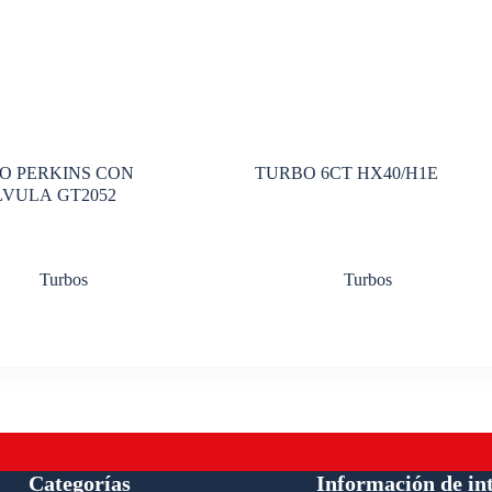
O PERKINS CON
TURBO 6CT HX40/H1E
VULA GT2052
Turbos
Turbos
Categorías
Información de in