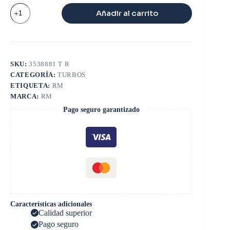
TURBO
Añadir al carrito
6BT
cantidad
SKU:
3538881 T R
CATEGORÍA:
TURBOS
ETIQUETA:
RM
MARCA:
RM
Pago seguro garantizado
Características adicionales
Calidad superior
Pago seguro