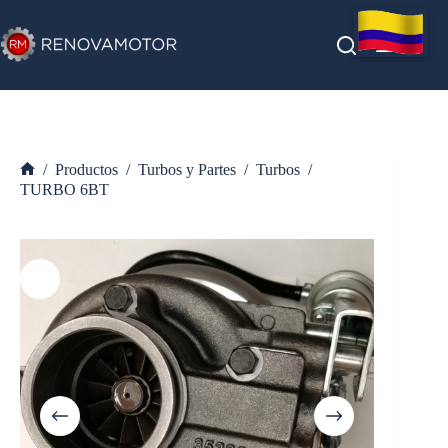
Saltar
al
contenido
/
Productos
/
Turbos y Partes
/
Turbos
/
Inicio
TURBO 6BT