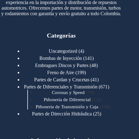
experiencia en la importación y distribución de repuestos
automotrices. Ofrecemos partes de motor, transmisión, turbos
y rodamientos con garantía y envío gratuito a todo Colombia.
Categorías
4
Uncategorized
4
productos
141
Bombas de Inyección
141
productos
48
Embragues Discos y Partes
48
productos
199
Freno de Aire
199
productos
41
Partes de Cardan y Crucetas
41
productos
671
Partes de Diferenciales y Transmisión
671
76
productos
Coronas y Speed
76
productos
132
Piñoneria de Diferencial
132
productos
539
Piñoneria de Transmisión y Caja
539
productos
25
Partes de Dirección Hidráulica
25
productos
1
Partes de Transmisión y Caja
1
producto
1346
Partes para Motor
1346
productos
123
Motores Caterpillar
123
productos