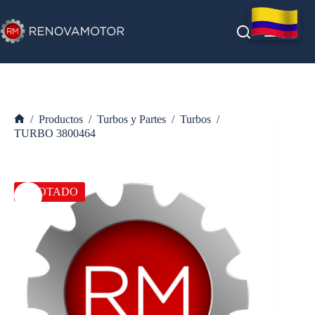
Saltar
al
contenido
/
Productos
/
Turbos y Partes
/
Turbos
/
Inicio
TURBO 3800464
AGOTADO