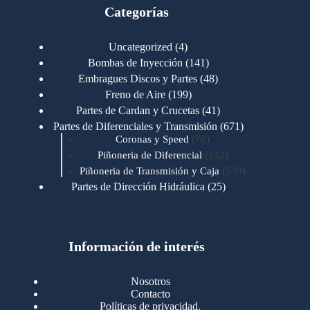
Categorías
4
Uncategorized
4
productos
141
Bombas de Inyección
141
productos
48
Embragues Discos y Partes
48
productos
199
Freno de Aire
199
productos
41
Partes de Cardan y Crucetas
41
productos
671
Partes de Diferenciales y Transmisión
671
76
productos
Coronas y Speed
76
productos
132
Piñoneria de Diferencial
132
productos
539
Piñoneria de Transmisión y Caja
539
productos
25
Partes de Dirección Hidráulica
25
productos
1
Partes de Transmisión y Caja
1
producto
1346
Partes para Motor
1346
productos
123
Motores Caterpillar
123
productos
Información de interés
723
Motores Cummins
723
productos
145
Cummins 4BT 6BT
145
productos
77
Cummins 6CT
77
Nosotros
productos
148
Cummins B/C 855
148
Contacto
productos
14
Cummins ISF
14
Políticas de privacidad.