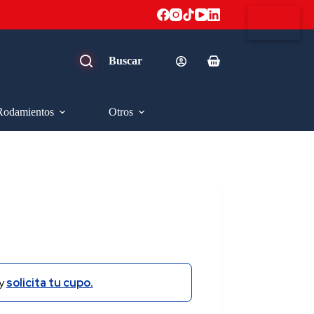
Carro
de
compra
Rodamientos
Otros
y
solicita tu cupo.