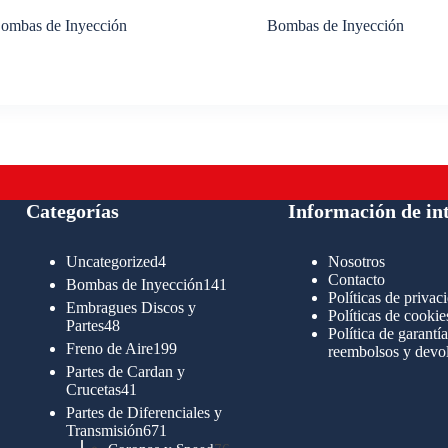
ombas de Inyección
Bombas de Inyección
Categorías
Información de in
4
Uncategorized
4
Nosotros
productos
Contacto
141
Bombas de Inyección
141
Políticas de privac
productos
Embragues Discos y
Políticas de cookie
48
Partes
48
Política de garantía
productos
199
Freno de Aire
199
reembolsos y devo
productos
Partes de Cardan y
41
Crucetas
41
productos
Partes de Diferenciales y
671
Transmisión
671
productos
76