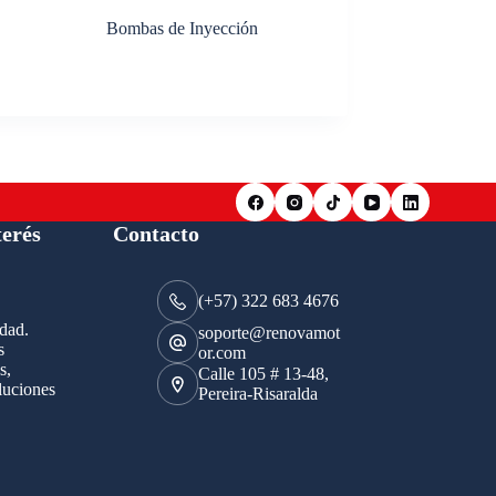
Bombas de Inyección
terés
Contacto
(+57) 322 683 4676
idad.
soporte@renovamot
s
or.com
s,
Calle 105 # 13-48,
luciones
Pereira-Risaralda