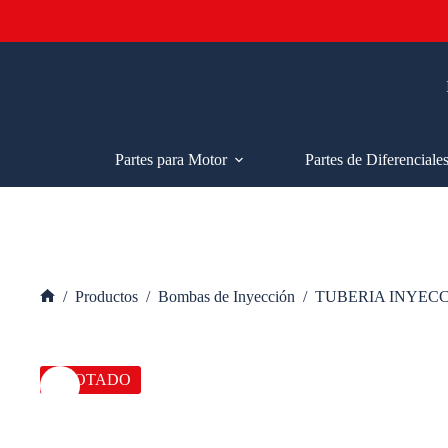
Saltar
al
contenido
Partes para Motor
Partes de Diferenciale
/
Productos
/
Bombas de Inyección
/
TUBERIA INYEC
Inicio
AGOTADO