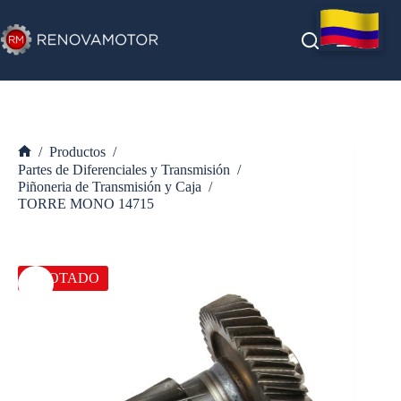
Saltar
al
contenido
/
Productos
/
Inicio
Partes de Diferenciales y Transmisión
/
Piñoneria de Transmisión y Caja
/
TORRE MONO 14715
AGOTADO