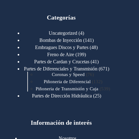
Categorías
4
Uncategorized
4
productos
141
Bombas de Inyección
141
productos
48
Embragues Discos y Partes
48
productos
199
Freno de Aire
199
productos
41
Partes de Cardan y Crucetas
41
productos
671
Partes de Diferenciales y Transmisión
671
76
productos
Coronas y Speed
76
productos
132
Piñoneria de Diferencial
132
productos
539
Piñoneria de Transmisión y Caja
539
productos
25
Partes de Dirección Hidráulica
25
productos
1
Partes de Transmisión y Caja
1
producto
1346
Partes para Motor
1346
productos
123
Motores Caterpillar
123
productos
Información de interés
723
Motores Cummins
723
productos
145
Cummins 4BT 6BT
145
productos
77
Cummins 6CT
77
Nosotros