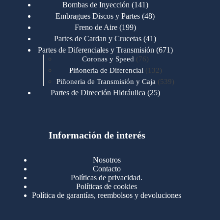
productos
141
Bombas de Inyección
141
productos
48
Embragues Discos y Partes
48
productos
199
Freno de Aire
199
productos
41
Partes de Cardan y Crucetas
41
productos
671
Partes de Diferenciales y Transmisión
671
76
productos
Coronas y Speed
76
productos
132
Piñoneria de Diferencial
132
productos
539
Piñoneria de Transmisión y Caja
539
productos
25
Partes de Dirección Hidráulica
25
productos
1
Partes de Transmisión y Caja
1
producto
1346
Partes para Motor
1346
productos
123
Motores Caterpillar
123
productos
Información de interés
723
Motores Cummins
723
productos
145
Cummins 4BT 6BT
145
productos
77
Cummins 6CT
77
Nosotros
productos
148
Cummins B/C 855
148
Contacto
productos
14
Cummins ISF
14
Políticas de privacidad.
productos
35
Cummins ISM
35
Políticas de cookies
productos
Política de garantías, reembolsos y devoluciones
100
Cummins ISX
100
productos
76
Motores Detroit
76
productos
170
Motores International
170