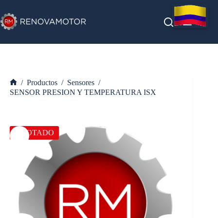
Saltar
al
contenido
/
Productos
/
Sensores
/
Inicio
SENSOR PRESION Y TEMPERATURA ISX
AGOTADO