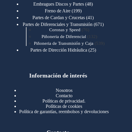
productos
48
Embragues Discos y Partes
48
productos
199
Freno de Aire
199
productos
41
Partes de Cardan y Crucetas
41
productos
671
Partes de Diferenciales y Transmisión
671
76
productos
Coronas y Speed
76
productos
132
Piñoneria de Diferencial
132
productos
539
Piñoneria de Transmisión y Caja
539
productos
25
Partes de Dirección Hidráulica
25
productos
1
Partes de Transmisión y Caja
1
producto
1346
Partes para Motor
1346
productos
123
Motores Caterpillar
123
productos
Información de interés
723
Motores Cummins
723
productos
145
Cummins 4BT 6BT
145
productos
77
Cummins 6CT
77
Nosotros
productos
148
Cummins B/C 855
148
Contacto
productos
14
Cummins ISF
14
Políticas de privacidad.
productos
35
Cummins ISM
35
Políticas de cookies
productos
Política de garantías, reembolsos y devoluciones
100
Cummins ISX
100
productos
76
Motores Detroit
76
productos
170
Motores International
170
productos
29
Motores Mack
29