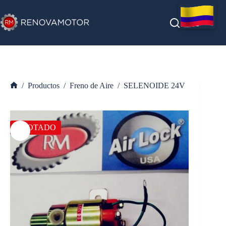
Saltar
al
contenido
/
Productos
/
Freno de Aire
/
SELENOIDE 24V
Inicio
AGOTADO