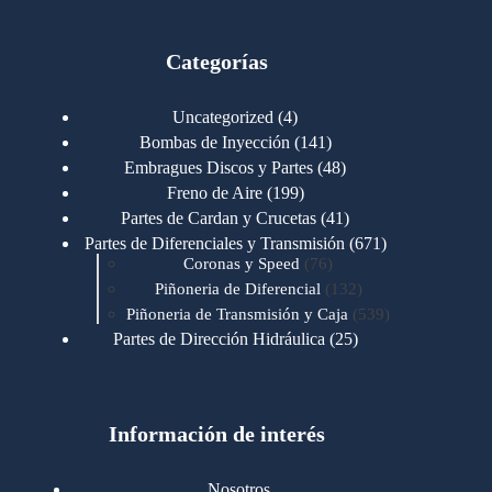
Categorías
4
Uncategorized
4
productos
141
Bombas de Inyección
141
productos
48
Embragues Discos y Partes
48
productos
199
Freno de Aire
199
productos
41
Partes de Cardan y Crucetas
41
productos
671
Partes de Diferenciales y Transmisión
671
76
productos
Coronas y Speed
76
productos
132
Piñoneria de Diferencial
132
productos
539
Piñoneria de Transmisión y Caja
539
productos
25
Partes de Dirección Hidráulica
25
productos
1
Partes de Transmisión y Caja
1
producto
1346
Partes para Motor
1346
productos
123
Motores Caterpillar
123
productos
Información de interés
723
Motores Cummins
723
productos
145
Cummins 4BT 6BT
145
productos
77
Cummins 6CT
77
Nosotros