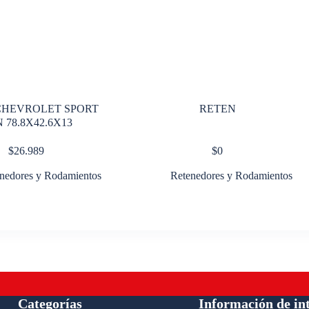
CHEVROLET SPORT
RETEN
 78.8X42.6X13
$
26.989
$
0
nedores y Rodamientos
Retenedores y Rodamientos
Categorías
Información de in