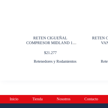
RETEN CIGUEÑAL
RETEN 
COMPRESOR MIDLAND 13
VAN
PIES
$
21.277
Retenedores y Rodamientos
Rete
Inicio
Tienda
Nosotros
Contacto