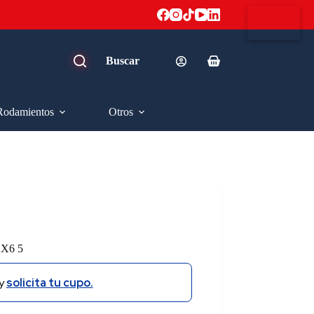
Carro
de
compra
Rodamientos
Otros
X6 5
y
solicita tu cupo.