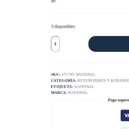
$
0
3 disponibles
RETEN
BOMBA
AGUA
B/C
350
54X32X6
5
cantidad
SKU:
471795 NATIONAL
CATEGORÍA:
RETENEDORES Y RODAMI
ETIQUETA:
NATIONAL
MARCA:
NATIONAL
Pago seguro