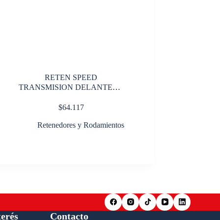
RETEN SPEED
TRANSMISION DELANTERO
16 1/2 38000 lbs
$
64.117
Retenedores y Rodamientos
terés
Contacto