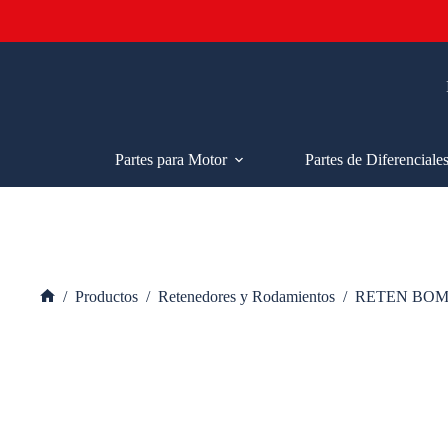
Saltar
al
contenido
Partes para Motor
Partes de Diferenciale
/
Productos
/
Retenedores y Rodamientos
/
RETEN BOMB
Inicio