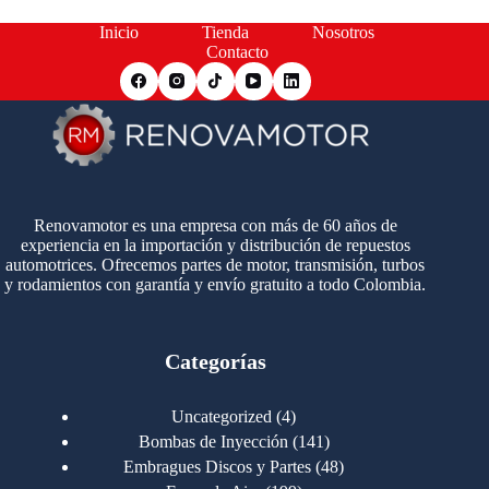
Inicio
Tienda
Nosotros
Contacto
Renovamotor es una empresa con más de 60 años de
experiencia en la importación y distribución de repuestos
automotrices. Ofrecemos partes de motor, transmisión, turbos
y rodamientos con garantía y envío gratuito a todo Colombia.
Categorías
4
Uncategorized
4
productos
141
Bombas de Inyección
141
productos
48
Embragues Discos y Partes
48
productos