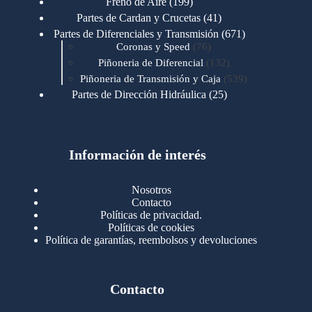
199
Freno de Aire
199
productos
41
Partes de Cardan y Crucetas
41
productos
671
Partes de Diferenciales y Transmisión
671
76
productos
Coronas y Speed
76
productos
132
Piñoneria de Diferencial
132
productos
539
Piñoneria de Transmisión y Caja
539
productos
25
Partes de Dirección Hidráulica
25
productos
1
Partes de Transmisión y Caja
1
producto
1346
Partes para Motor
1346
productos
123
Motores Caterpillar
123
productos
Información de interés
723
Motores Cummins
723
productos
145
Cummins 4BT 6BT
145
productos
77
Cummins 6CT
77
Nosotros
productos
148
Cummins B/C 855
148
Contacto
productos
14
Cummins ISF
14
Políticas de privacidad.
productos
35
Cummins ISM
35
Políticas de cookies
productos
Política de garantías, reembolsos y devoluciones
100
Cummins ISX
100
productos
76
Motores Detroit
76
productos
170
Motores International
170
productos
29
Contacto
Motores Mack
29
productos
96
Motores Mercedez
96