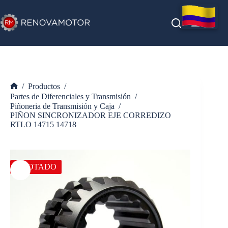
Saltar
al
contenido
/
Productos
/
Inicio
Partes de Diferenciales y Transmisión
/
Piñoneria de Transmisión y Caja
/
PIÑON SINCRONIZADOR EJE CORREDIZO
RTLO 14715 14718
AGOTADO