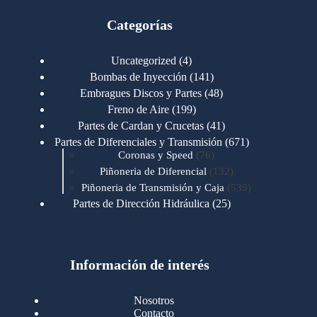
Categorías
4
Uncategorized
4
productos
141
Bombas de Inyección
141
productos
48
Embragues Discos y Partes
48
productos
199
Freno de Aire
199
productos
41
Partes de Cardan y Crucetas
41
productos
671
Partes de Diferenciales y Transmisión
671
76
productos
Coronas y Speed
76
productos
132
Piñoneria de Diferencial
132
productos
539
Piñoneria de Transmisión y Caja
539
productos
25
Partes de Dirección Hidráulica
25
productos
1
Partes de Transmisión y Caja
1
producto
1346
Partes para Motor
1346
productos
123
Motores Caterpillar
123
productos
Información de interés
723
Motores Cummins
723
productos
145
Cummins 4BT 6BT
145
productos
77
Cummins 6CT
77
Nosotros
productos
148
Cummins B/C 855
148
Contacto