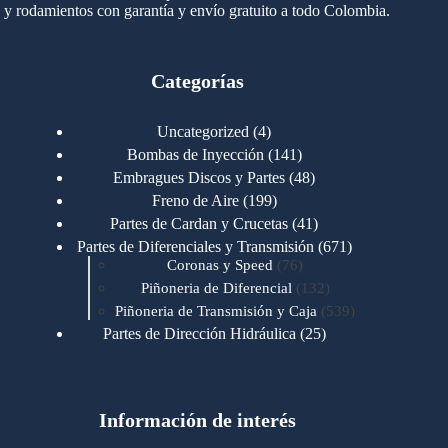
y rodamientos con garantía y envío gratuito a todo Colombia.
Categorías
4
Uncategorized
4
productos
141
Bombas de Inyección
141
productos
48
Embragues Discos y Partes
48
productos
199
Freno de Aire
199
productos
41
Partes de Cardan y Crucetas
41
productos
671
Partes de Diferenciales y Transmisión
671
76
productos
Coronas y Speed
76
productos
132
Piñoneria de Diferencial
132
productos
539
Piñoneria de Transmisión y Caja
539
productos
25
Partes de Dirección Hidráulica
25
productos
1
Partes de Transmisión y Caja
1
producto
1346
Partes para Motor
1346
productos
123
Motores Caterpillar
123
productos
Información de interés
723
Motores Cummins
723
productos
145
Cummins 4BT 6BT
145