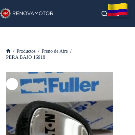
Saltar
al
contenido
/
Productos
/
Freno de Aire
/
Inicio
PERA BAJO 16918