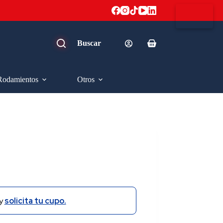
Carro
de
compra
Rodamientos
Otros
y
solicita tu cupo.