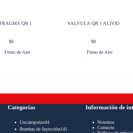
FRAGMA QR 1
VALVULA QR 1 ALIVIO
$
0
$
0
Freno de Aire
Freno de Aire
Categorías
Información de in
4
Uncategorized
4
Nosotros
productos
Contacto
141
Bombas de Inyección
141
Políticas de privac