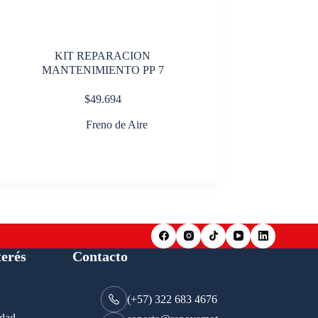
KIT REPARACION
MANTENIMIENTO PP 7
$
49.694
Freno de Aire
terés
Contacto
(+57) 322 683 4676
idad.