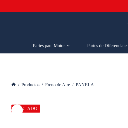
Saltar
al
contenido
Partes para Motor
Partes de Diferenciale
/
Productos
/
Freno de Aire
/
PANELA
Inicio
AGOTADO