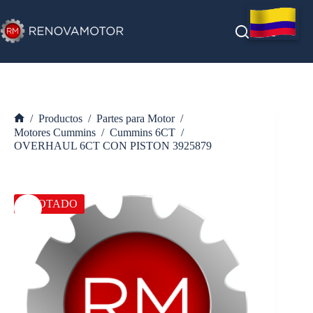
Saltar
al
contenido
/
Productos
/
Partes para Motor
/
Inicio
Motores Cummins
/
Cummins 6CT
/
OVERHAUL 6CT CON PISTON 3925879
AGOTADO