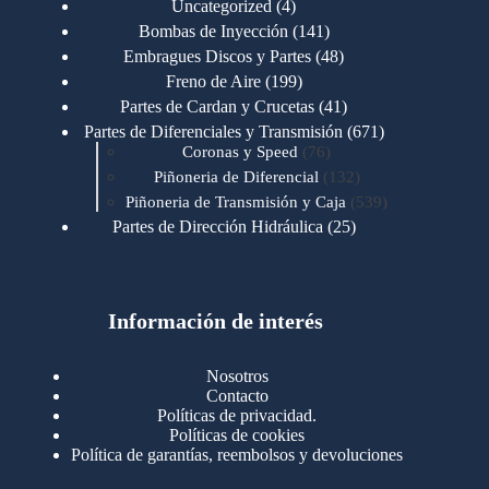
4
Uncategorized
4
productos
141
Bombas de Inyección
141
productos
48
Embragues Discos y Partes
48
productos
199
Freno de Aire
199
productos
41
Partes de Cardan y Crucetas
41
productos
671
Partes de Diferenciales y Transmisión
671
76
productos
Coronas y Speed
76
productos
132
Piñoneria de Diferencial
132
productos
539
Piñoneria de Transmisión y Caja
539
productos
25
Partes de Dirección Hidráulica
25
productos
1
Partes de Transmisión y Caja
1
producto
1346
Partes para Motor
1346
productos
123
Motores Caterpillar
123
productos
Información de interés
723
Motores Cummins
723
productos
145
Cummins 4BT 6BT
145
productos
77
Cummins 6CT
77
Nosotros
productos
148
Cummins B/C 855
148
Contacto
productos
14
Cummins ISF
14
Políticas de privacidad.
productos
35
Cummins ISM
35
Políticas de cookies
productos
Política de garantías, reembolsos y devoluciones
100
Cummins ISX
100
productos
76
Motores Detroit
76