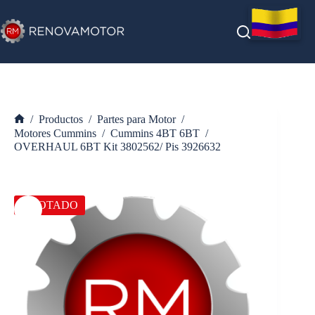
Saltar
al
contenido
/
Productos
/
Partes para Motor
/
Inicio
Motores Cummins
/
Cummins 4BT 6BT
/
OVERHAUL 6BT Kit 3802562/ Pis 3926632
AGOTADO