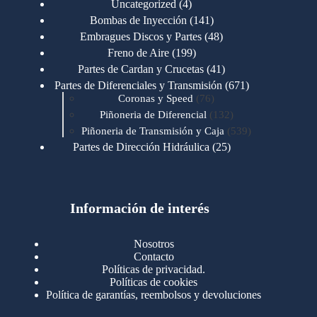
4
Uncategorized
4
productos
141
Bombas de Inyección
141
productos
48
Embragues Discos y Partes
48
productos
199
Freno de Aire
199
productos
41
Partes de Cardan y Crucetas
41
productos
671
Partes de Diferenciales y Transmisión
671
76
productos
Coronas y Speed
76
productos
132
Piñoneria de Diferencial
132
productos
539
Piñoneria de Transmisión y Caja
539
productos
25
Partes de Dirección Hidráulica
25
productos
1
Partes de Transmisión y Caja
1
producto
1346
Partes para Motor
1346
productos
123
Motores Caterpillar
123
productos
Información de interés
723
Motores Cummins
723
productos
145
Cummins 4BT 6BT
145
productos
77
Cummins 6CT
77
Nosotros
productos
148
Cummins B/C 855
148
Contacto
productos
14
Cummins ISF
14
Políticas de privacidad.
productos
35
Cummins ISM
35
Políticas de cookies
productos
Política de garantías, reembolsos y devoluciones
100
Cummins ISX
100
productos
76
Motores Detroit
76