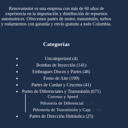
Renovamotor es una empresa con más de 60 años de
experiencia en la importación y distribución de repuestos
automotrices. Ofrecemos partes de motor, transmisión, turbos
y rodamientos con garantía y envío gratuito a todo Colombia.
Categorías
4
Uncategorized
4
productos
141
Bombas de Inyección
141
productos
48
Embragues Discos y Partes
48
productos
199
Freno de Aire
199
productos
41
Partes de Cardan y Crucetas
41
productos
671
Partes de Diferenciales y Transmisión
671
76
productos
Coronas y Speed
76
productos
132
Piñoneria de Diferencial
132
productos
539
Piñoneria de Transmisión y Caja
539
productos
25
Partes de Dirección Hidráulica
25
productos
1
Partes de Transmisión y Caja
1
producto