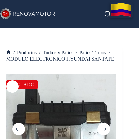
Saltar
al
contenido
/
Productos
/
Turbos y Partes
/
Partes Turbos
/
Inicio
MODULO ELECTRONICO HYUNDAI SANTAFE
AGOTADO