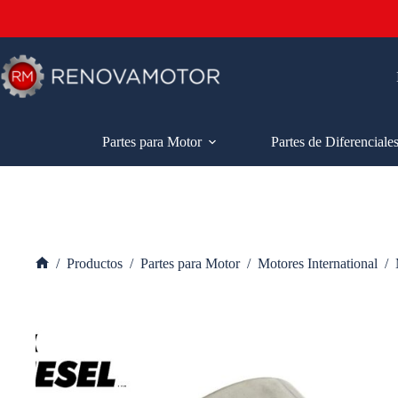
Saltar
al
contenido
Partes para Motor
Partes de Diferenciale
/
Productos
/
Partes para Motor
/
Motores International
/
Inicio