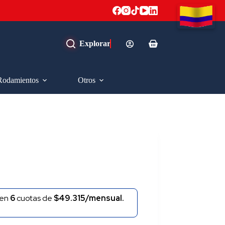
Carro
de
compra
Rodamientos
Otros
en
6
cuotas de
$49.315/mensual.