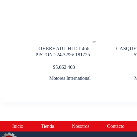
OVERHAUL HI DT 466
CASQUET
PISTON 224-3296/ 1817251
S
Mod V
$
5.062.403
Motores International
M
Inicio
Tienda
Nosotros
Contacto