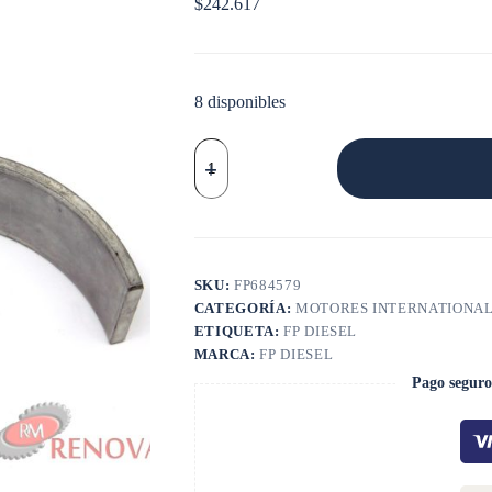
$
242.617
8 disponibles
MEDIA
LUNA
cantidad
SKU:
FP684579
CATEGORÍA:
MOTORES INTERNATIONA
ETIQUETA:
FP DIESEL
MARCA:
FP DIESEL
Pago seguro