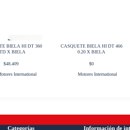
E BIELA HI DT 360
CASQUETE BIELA HI DT 466
TD X BIELA
0.20 X BIELA
$
48.409
$
0
otores International
Motores International
Categorías
Información de in