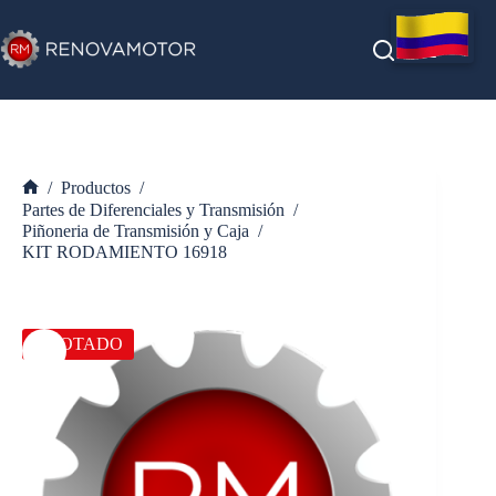
Saltar
al
contenido
/
Productos
/
Inicio
Partes de Diferenciales y Transmisión
/
Piñoneria de Transmisión y Caja
/
KIT RODAMIENTO 16918
AGOTADO