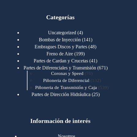
Categorías
4
Uncategorized
4
productos
141
Bombas de Inyección
141
productos
48
Embragues Discos y Partes
48
productos
199
Freno de Aire
199
productos
41
Partes de Cardan y Crucetas
41
productos
671
Partes de Diferenciales y Transmisión
671
76
productos
Coronas y Speed
76
productos
132
Piñoneria de Diferencial
132
productos
539
Piñoneria de Transmisión y Caja
539
productos
25
Partes de Dirección Hidráulica
25
productos
1
Partes de Transmisión y Caja
1
producto
1346
Partes para Motor
1346
productos
123
Motores Caterpillar
123
productos
Información de interés
723
Motores Cummins
723
productos
145
Cummins 4BT 6BT
145
productos
77
Cummins 6CT
77
Nosotros