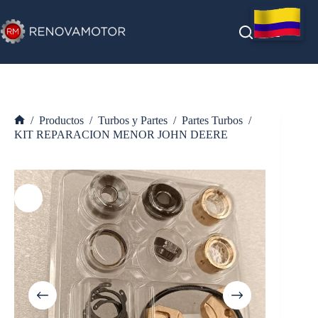
Saltar
al
contenido
/
Productos
/
Turbos y Partes
/
Partes Turbos
/
Inicio
KIT REPARACION MENOR JOHN DEERE