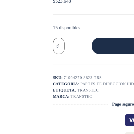
$
523.648
15 disponibles
KIT
REPARACION
CAJA
DIREC
HIDRAHULICA
M100
DT466
cantidad
SKU:
71004270-8823-TRS
CATEGORÍA:
PARTES DE DIRECCIÓN HI
ETIQUETA:
TRANSTEC
MARCA:
TRANSTEC
Pago seguro