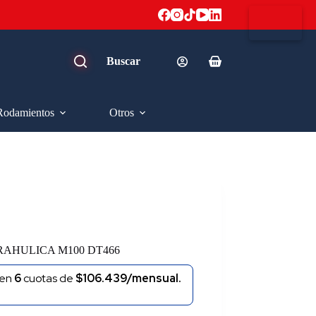
Carro
de
compra
Rodamientos
Otros
RAHULICA M100 DT466
en
6
cuotas de
$106.439/mensual.