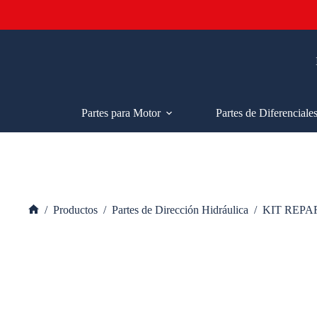
Saltar
al
contenido
Partes para Motor
Partes de Diferenciale
/
Productos
/
Partes de Dirección Hidráulica
/
KIT REPA
Inicio