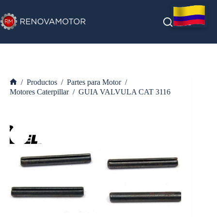
Saltar
al
contenido
/
Productos
/
Partes para Motor
/
Inicio
Motores Caterpillar
/
GUIA VALVULA CAT 3116