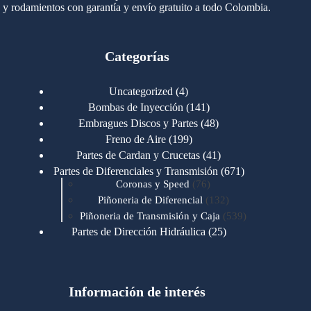
y rodamientos con garantía y envío gratuito a todo Colombia.
Categorías
4
Uncategorized
4
productos
141
Bombas de Inyección
141
productos
48
Embragues Discos y Partes
48
productos
199
Freno de Aire
199
productos
41
Partes de Cardan y Crucetas
41
productos
671
Partes de Diferenciales y Transmisión
671
76
productos
Coronas y Speed
76
productos
132
Piñoneria de Diferencial
132
productos
539
Piñoneria de Transmisión y Caja
539
productos
25
Partes de Dirección Hidráulica
25
productos
1
Partes de Transmisión y Caja
1
producto
1346
Partes para Motor
1346
productos
123
Motores Caterpillar
123
productos
Información de interés
723
Motores Cummins
723
productos
145
Cummins 4BT 6BT
145