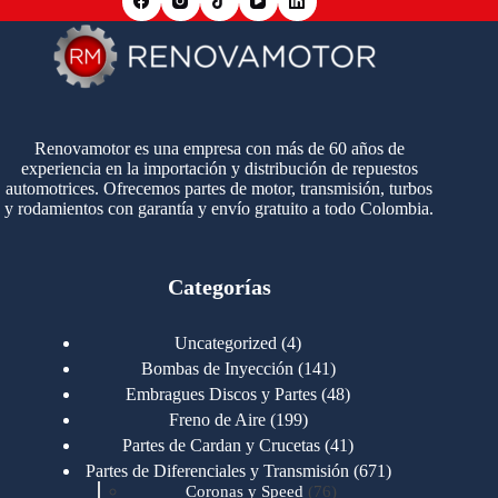
Renovamotor es una empresa con más de 60 años de
experiencia en la importación y distribución de repuestos
automotrices. Ofrecemos partes de motor, transmisión, turbos
y rodamientos con garantía y envío gratuito a todo Colombia.
Categorías
4
Uncategorized
4
productos
141
Bombas de Inyección
141
productos
48
Embragues Discos y Partes
48
productos
199
Freno de Aire
199
productos
41
Partes de Cardan y Crucetas
41
productos
671
Partes de Diferenciales y Transmisión
671
76
productos
Coronas y Speed
76