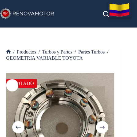
Saltar
al
contenido
/
Productos
/
Turbos y Partes
/
Partes Turbos
/
Inicio
GEOMETRIA VARIABLE TOYOTA
AGOTADO