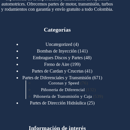
automotrices. Ofrecemos partes de motor, transmisión, turbos
y rodamientos con garantía y envío gratuito a todo Colombia.
Categorías
4
Uncategorized
4
productos
141
Bombas de Inyección
141
productos
48
Embragues Discos y Partes
48
productos
199
Freno de Aire
199
productos
41
Partes de Cardan y Crucetas
41
productos
671
Partes de Diferenciales y Transmisión
671
76
productos
Coronas y Speed
76
productos
132
Piñoneria de Diferencial
132
productos
539
Piñoneria de Transmisión y Caja
539
productos
25
Partes de Dirección Hidráulica
25
productos
1
Partes de Transmisión y Caja
1
producto
1346
Partes para Motor
1346
productos
123
Motores Caterpillar
123
productos
Información de interés
723
Motores Cummins
723