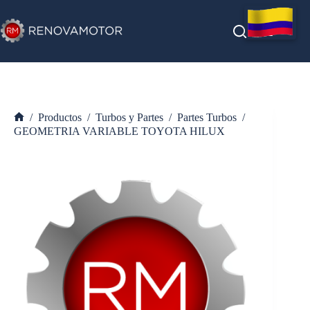
Saltar
al
contenido
/
Productos
/
Turbos y Partes
/
Partes Turbos
/
Inicio
GEOMETRIA VARIABLE TOYOTA HILUX