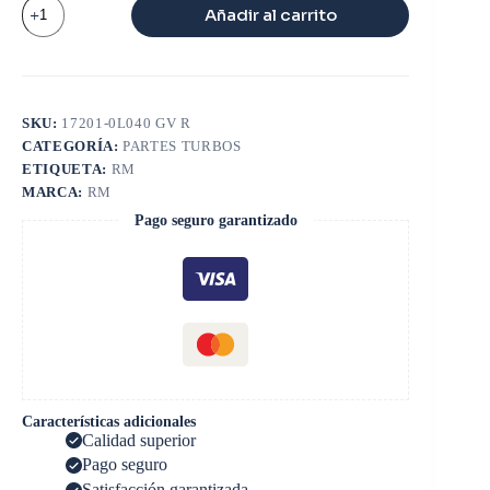
GEOMETRIA
Añadir al carrito
VARIABLE
TOYOTA
HILUX
cantidad
SKU:
17201-0L040 GV R
CATEGORÍA:
PARTES TURBOS
ETIQUETA:
RM
MARCA:
RM
Pago seguro garantizado
Características adicionales
Calidad superior
Pago seguro
Satisfacción garantizada