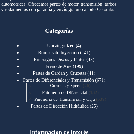
automotrices. Ofrecemos partes de motor, transmisión, turbos
y rodamientos con garantía y envío gratuito a todo Colombia.
Categorías
4
Uncategorized
4
productos
141
Bombas de Inyección
141
productos
48
Embragues Discos y Partes
48
productos
199
Freno de Aire
199
productos
41
Partes de Cardan y Crucetas
41
productos
671
Partes de Diferenciales y Transmisión
671
76
productos
Coronas y Speed
76
productos
132
Piñoneria de Diferencial
132
productos
539
Piñoneria de Transmisión y Caja
539
productos
25
Partes de Dirección Hidráulica
25
productos
1
Partes de Transmisión y Caja
1
producto
1346
Partes para Motor
1346
productos
123
Motores Caterpillar
123
productos
Información de interés
723
Motores Cummins
723