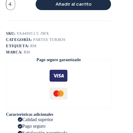
COMPRESORA
Añadir al carrito
ISUZU
RHF55
45MM
cantidad
SKU:
VA440012 C JMX
CATEGORÍA:
PARTES TURBOS
ETIQUETA:
RM
MARCA:
RM
Pago seguro garantizado
Características adicionales
Calidad superior
Pago seguro
Satisfacción garantizada