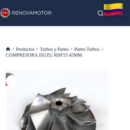
Saltar
al
contenido
/
Productos
/
Turbos y Partes
/
Partes Turbos
/
Inicio
COMPRESORA ISUZU RHF55 45MM