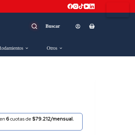
Carro
de
compra
Rodamientos
Otros
en
6
cuotas de
$79.212/mensual.