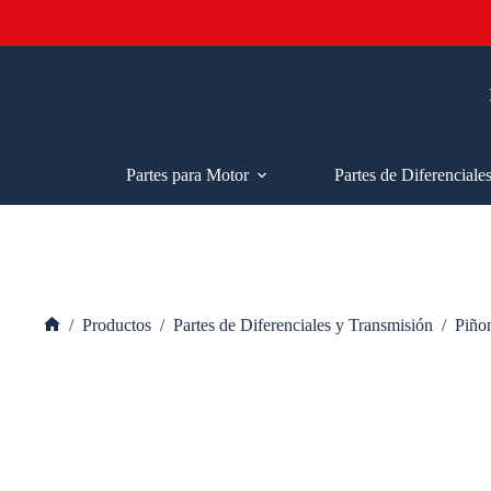
Saltar
al
contenido
Partes para Motor
Partes de Diferenciale
/
Productos
/
Partes de Diferenciales y Transmisión
/
Piño
Inicio