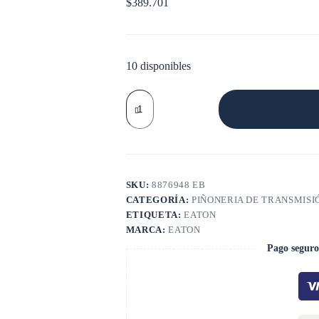
$
389.701
10 disponibles
GEAR
MAINSHAFT
cantidad
SKU:
8876948 EB
CATEGORÍA:
PIÑONERIA DE TRANSMISI
ETIQUETA:
EATON
MARCA:
EATON
Pago seguro