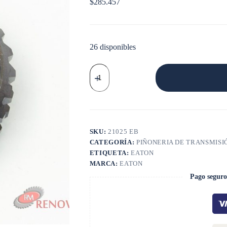
$
285.457
26 disponibles
ENGRANAJE
RTLO14918
12913
14913
cantidad
SKU:
21025 EB
CATEGORÍA:
PIÑONERIA DE TRANSMISI
ETIQUETA:
EATON
MARCA:
EATON
Pago seguro