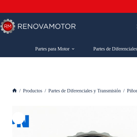
Saltar
al
contenido
Partes para Motor
Partes de Diferenciale
/
Productos
/
Partes de Diferenciales y Transmisión
/
Piño
Inicio