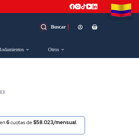
Carro
de
compra
Rodamientos
Otros
13
en
6
cuotas de
$58.023/mensual.