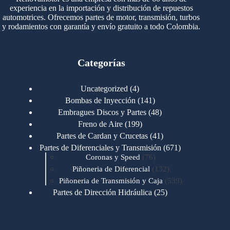
experiencia en la importación y distribución de repuestos
automotrices. Ofrecemos partes de motor, transmisión, turbos
y rodamientos con garantía y envío gratuito a todo Colombia.
Categorías
4
Uncategorized
4
productos
141
Bombas de Inyección
141
productos
48
Embragues Discos y Partes
48
productos
199
Freno de Aire
199
productos
41
Partes de Cardan y Crucetas
41
productos
671
Partes de Diferenciales y Transmisión
671
76
productos
Coronas y Speed
76
productos
132
Piñoneria de Diferencial
132
productos
539
Piñoneria de Transmisión y Caja
539
productos
25
Partes de Dirección Hidráulica
25
productos
1
Partes de Transmisión y Caja
1
producto
1346
Partes para Motor
1346
productos
123
Motores Caterpillar
123