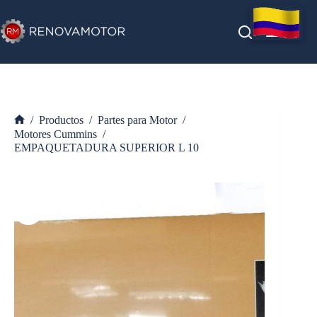
Saltar
al
contenido
/
Productos
/
Partes para Motor
/
Inicio
Motores Cummins
/
EMPAQUETADURA SUPERIOR L 10