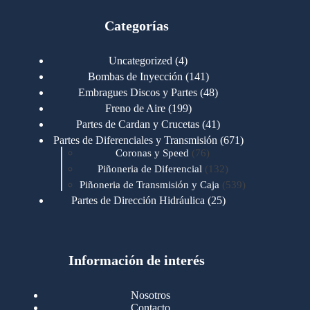
Categorías
4
Uncategorized
4
productos
141
Bombas de Inyección
141
productos
48
Embragues Discos y Partes
48
productos
199
Freno de Aire
199
productos
41
Partes de Cardan y Crucetas
41
productos
671
Partes de Diferenciales y Transmisión
671
76
productos
Coronas y Speed
76
productos
132
Piñoneria de Diferencial
132
productos
539
Piñoneria de Transmisión y Caja
539
productos
25
Partes de Dirección Hidráulica
25
productos
1
Partes de Transmisión y Caja
1
producto
1346
Partes para Motor
1346
productos
123
Motores Caterpillar
123
productos
Información de interés
723
Motores Cummins
723
productos
145
Cummins 4BT 6BT
145
productos
77
Cummins 6CT
77
Nosotros
productos
148
Cummins B/C 855
148
Contacto