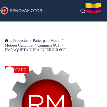
Saltar
al
contenido
/
Productos
/
Partes para Motor
/
Inicio
Motores Cummins
/
Cummins 6CT
/
EMPAQUETADURA INFERIOR 6CT
AGOTADO