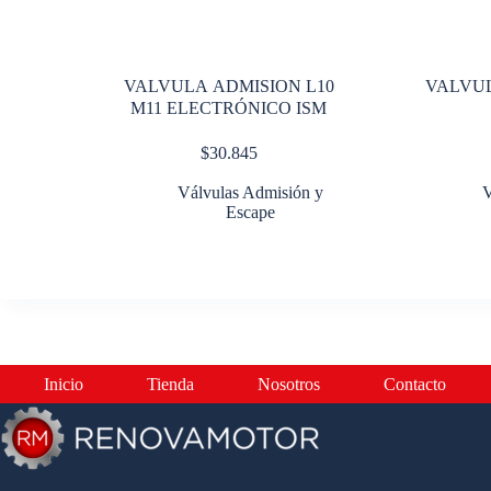
VALVULA ADMISION L10
VALVUL
M11 ELECTRÓNICO ISM
$
30.845
Válvulas Admisión y
V
Escape
Inicio
Tienda
Nosotros
Contacto