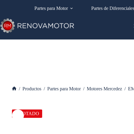
Saltar
al
Partes para Motor
Partes de Diferenciale
contenido
/
Productos
/
Partes para Motor
/
Motores Mercedez
/
E
Inicio
AGOTADO