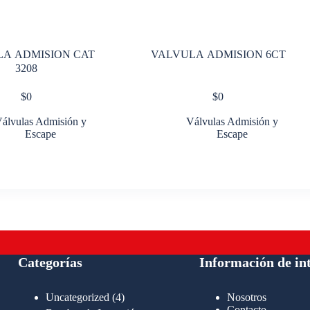
A ADMISION CAT
VALVULA ADMISION 6CT
3208
$
0
$
0
álvulas Admisión y
Válvulas Admisión y
Escape
Escape
Categorías
Información de in
4
Uncategorized
4
Nosotros
productos
Contacto