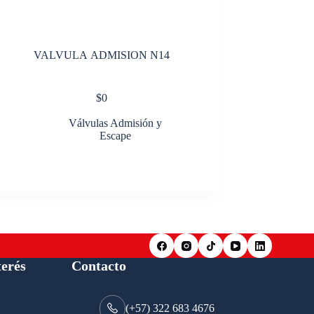
VALVULA ADMISION N14
$
0
Válvulas Admisión y
Escape
terés
Contacto
(+57) 322 683 4676