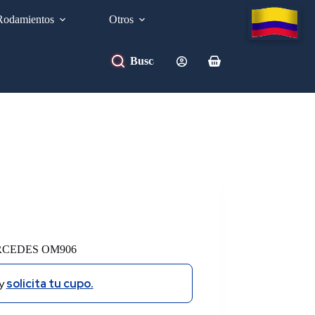
Rodamientos
Otros
Carro
de
compra
CEDES OM906
y
solicita tu cupo.