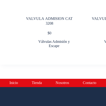
VALVULA ADMISION CAT
VALVUL
3208
$
0
Válvulas Admisión y
V
Escape
Inicio
Tienda
Nosotros
Contacto