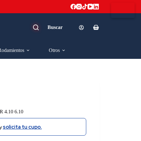
Carro
de
compra
Rodamientos
Otros
.10 6.10
y
solicita tu cupo.