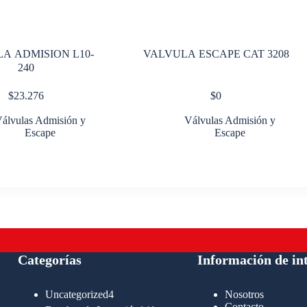
A ADMISION L10-
VALVULA ESCAPE CAT 3208
240
$
23.276
$
0
álvulas Admisión y
Válvulas Admisión y
Escape
Escape
Categorías
Información de in
4
Uncategorized
4
Nosotros
productos
Contacto