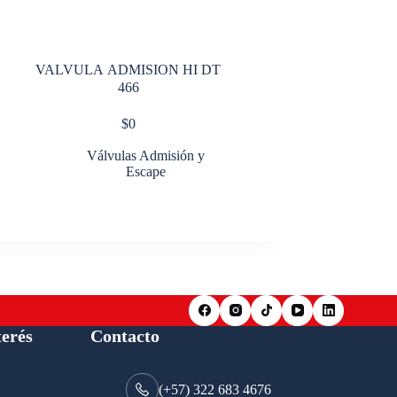
VALVULA ADMISION HI DT
466
$
0
Válvulas Admisión y
Escape
terés
Contacto
(+57) 322 683 4676