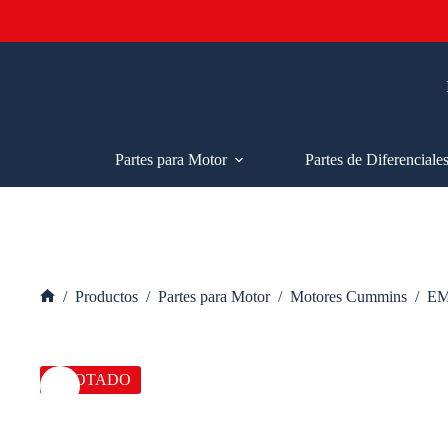
Saltar
al
contenido
Partes para Motor
Partes de Diferenciale
/
Productos
/
Partes para Motor
/
Motores Cummins
/
EM
Inicio
AGOTADO