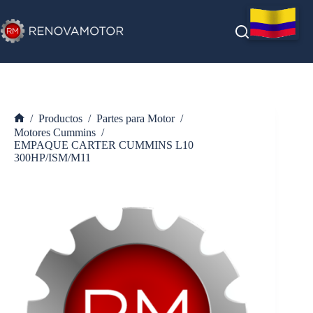
Saltar
al
contenido
/
Productos
/
Partes para Motor
/
Inicio
Motores Cummins
/
EMPAQUE CARTER CUMMINS L10
300HP/ISM/M11