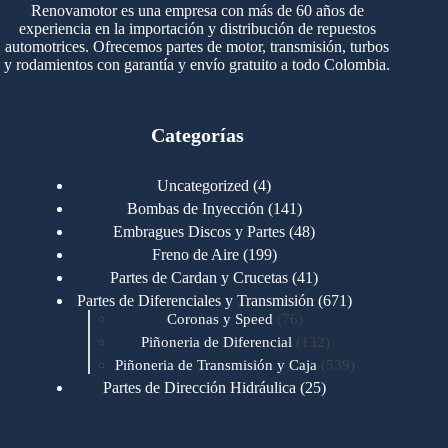
Renovamotor es una empresa con más de 60 años de
experiencia en la importación y distribución de repuestos
automotrices. Ofrecemos partes de motor, transmisión, turbos
y rodamientos con garantía y envío gratuito a todo Colombia.
Categorías
4
Uncategorized
4
productos
141
Bombas de Inyección
141
productos
48
Embragues Discos y Partes
48
productos
199
Freno de Aire
199
productos
41
Partes de Cardan y Crucetas
41
productos
671
Partes de Diferenciales y Transmisión
671
76
productos
Coronas y Speed
76
productos
132
Piñoneria de Diferencial
132
productos
539
Piñoneria de Transmisión y Caja
539
productos
25
Partes de Dirección Hidráulica
25
productos
1
Partes de Transmisión y Caja
1
producto
1346
Partes para Motor
1346