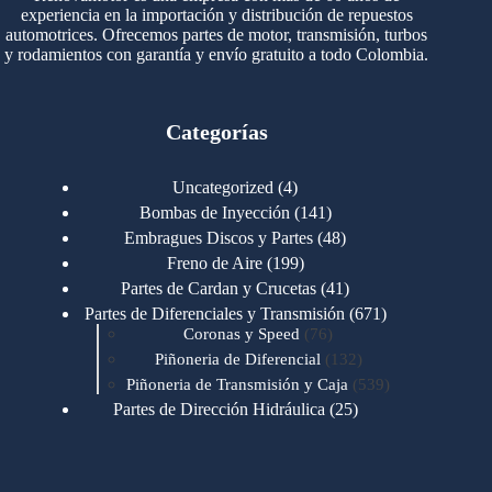
experiencia en la importación y distribución de repuestos
automotrices. Ofrecemos partes de motor, transmisión, turbos
y rodamientos con garantía y envío gratuito a todo Colombia.
Categorías
4
Uncategorized
4
productos
141
Bombas de Inyección
141
productos
48
Embragues Discos y Partes
48
productos
199
Freno de Aire
199
productos
41
Partes de Cardan y Crucetas
41
productos
671
Partes de Diferenciales y Transmisión
671
76
productos
Coronas y Speed
76
productos
132
Piñoneria de Diferencial
132
productos
539
Piñoneria de Transmisión y Caja
539
productos
25
Partes de Dirección Hidráulica
25
productos
1
Partes de Transmisión y Caja
1
producto
1346
Partes para Motor
1346
productos
123
Motores Caterpillar
123