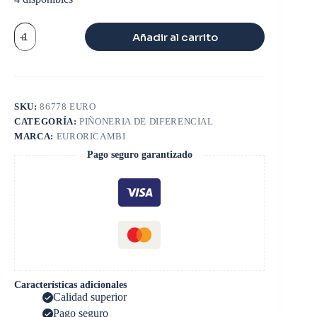
CRUCETA
Añadir al carrito
46000
lbs
TRANSMISION
PLANA
cantidad
SKU:
86778 EURO
CATEGORÍA:
PIÑONERIA DE DIFERENCIAL
MARCA:
EURORICAMBI
Pago seguro garantizado
Características adicionales
Calidad superior
Pago seguro