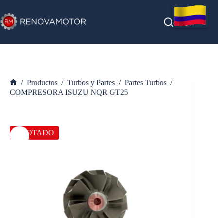
Saltar
al
contenido
/
Productos
/
Turbos y Partes
/
Partes Turbos
/
Inicio
COMPRESORA ISUZU NQR GT25
AGOTADO