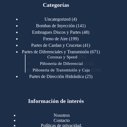
Categorías
4
Uncategorized
4
productos
141
Bombas de Inyección
141
productos
48
Embragues Discos y Partes
48
productos
199
Freno de Aire
199
productos
41
Partes de Cardan y Crucetas
41
productos
671
Partes de Diferenciales y Transmisión
671
76
productos
Coronas y Speed
76
productos
132
Piñoneria de Diferencial
132
productos
539
Piñoneria de Transmisión y Caja
539
productos
25
Partes de Dirección Hidráulica
25
productos
1
Partes de Transmisión y Caja
1
producto
1346
Partes para Motor
1346
productos
123
Motores Caterpillar
123
productos
Información de interés
723
Motores Cummins
723
productos
145
Cummins 4BT 6BT
145
productos
77
Cummins 6CT
77
Nosotros
productos
148
Cummins B/C 855
148
Contacto
productos
14
Cummins ISF
14
Políticas de privacidad.