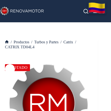
Saltar
al
contenido
/
Productos
/
Turbos y Partes
/
Catrix
/
Inicio
CATRIX TD04L4
AGOTADO