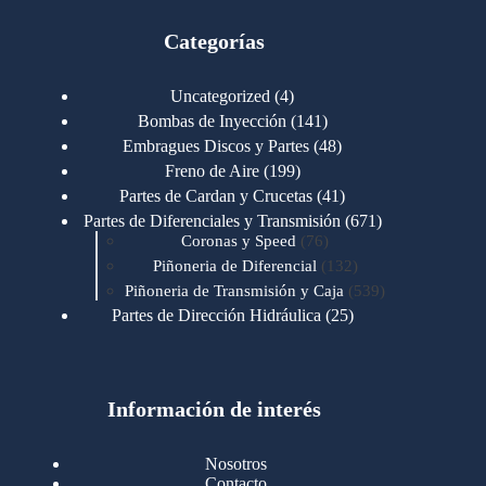
Categorías
4
Uncategorized
4
productos
141
Bombas de Inyección
141
productos
48
Embragues Discos y Partes
48
productos
199
Freno de Aire
199
productos
41
Partes de Cardan y Crucetas
41
productos
671
Partes de Diferenciales y Transmisión
671
76
productos
Coronas y Speed
76
productos
132
Piñoneria de Diferencial
132
productos
539
Piñoneria de Transmisión y Caja
539
productos
25
Partes de Dirección Hidráulica
25
productos
1
Partes de Transmisión y Caja
1
producto
1346
Partes para Motor
1346
productos
123
Motores Caterpillar
123
productos
Información de interés
723
Motores Cummins
723
productos
145
Cummins 4BT 6BT
145
productos
77
Cummins 6CT
77
Nosotros
productos
148
Cummins B/C 855
148
Contacto