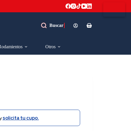
Carro
de
compra
Rodamientos
Otros
y
solicita tu cupo.