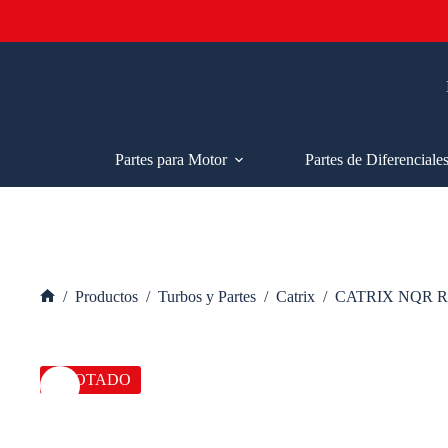
Saltar
al
contenido
Partes para Motor
Partes de Diferenciale
/
Productos
/
Turbos y Partes
/
Catrix
/
CATRIX NQR R
Inicio
AGOTADO