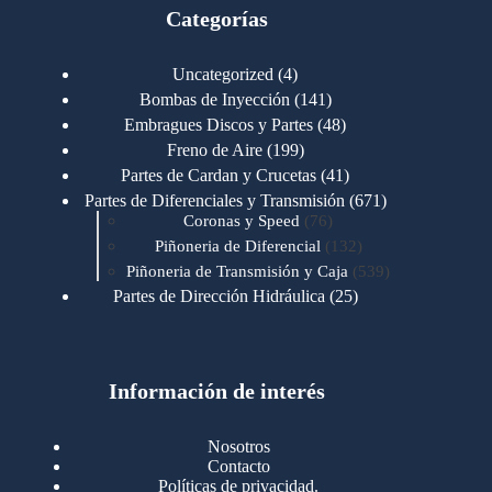
Categorías
4
Uncategorized
4
productos
141
Bombas de Inyección
141
productos
48
Embragues Discos y Partes
48
productos
199
Freno de Aire
199
productos
41
Partes de Cardan y Crucetas
41
productos
671
Partes de Diferenciales y Transmisión
671
76
productos
Coronas y Speed
76
productos
132
Piñoneria de Diferencial
132
productos
539
Piñoneria de Transmisión y Caja
539
productos
25
Partes de Dirección Hidráulica
25
productos
1
Partes de Transmisión y Caja
1
producto
1346
Partes para Motor
1346
productos
123
Motores Caterpillar
123
productos
Información de interés
723
Motores Cummins
723
productos
145
Cummins 4BT 6BT
145
productos
77
Cummins 6CT
77
Nosotros
productos
148
Cummins B/C 855
148
Contacto
productos
14
Cummins ISF
14
Políticas de privacidad.