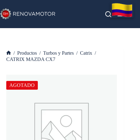
Saltar
al
contenido
/
Productos
/
Turbos y Partes
/
Catrix
/
Inicio
CATRIX MAZDA CX7
AGOTADO