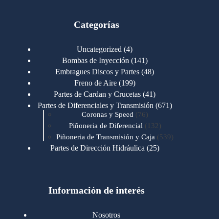
Categorías
4
Uncategorized
4
productos
141
Bombas de Inyección
141
productos
48
Embragues Discos y Partes
48
productos
199
Freno de Aire
199
productos
41
Partes de Cardan y Crucetas
41
productos
671
Partes de Diferenciales y Transmisión
671
76
productos
Coronas y Speed
76
productos
132
Piñoneria de Diferencial
132
productos
539
Piñoneria de Transmisión y Caja
539
productos
25
Partes de Dirección Hidráulica
25
productos
1
Partes de Transmisión y Caja
1
producto
1346
Partes para Motor
1346
productos
123
Motores Caterpillar
123
productos
Información de interés
723
Motores Cummins
723
productos
145
Cummins 4BT 6BT
145
productos
77
Cummins 6CT
77
Nosotros
productos
148