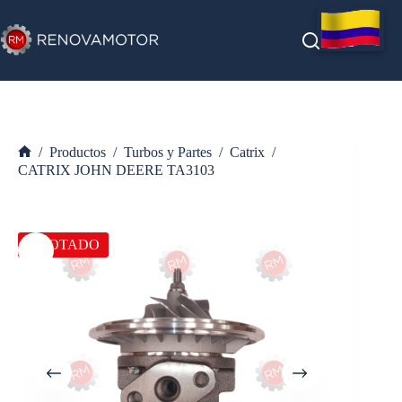
Saltar
al
contenido
/
Productos
/
Turbos y Partes
/
Catrix
/
Inicio
CATRIX JOHN DEERE TA3103
AGOTADO