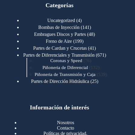
Categorías
4
Uncategorized
4
productos
141
Bombas de Inyección
141
productos
48
Embragues Discos y Partes
48
productos
199
Freno de Aire
199
productos
41
Partes de Cardan y Crucetas
41
productos
671
Partes de Diferenciales y Transmisión
671
76
productos
Coronas y Speed
76
productos
132
Piñoneria de Diferencial
132
productos
539
Piñoneria de Transmisión y Caja
539
productos
25
Partes de Dirección Hidráulica
25
productos
1
Partes de Transmisión y Caja
1
producto
1346
Partes para Motor
1346
productos
123
Motores Caterpillar
123
productos
Información de interés
723
Motores Cummins
723
productos
145
Cummins 4BT 6BT
145
productos
77
Cummins 6CT
77
Nosotros
productos
148
Cummins B/C 855
148
Contacto
productos
14
Cummins ISF
14
Políticas de privacidad.