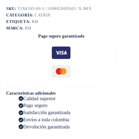
SKU:
55X4505-00-1/ 10088200FA01/ X JMX
CATEGORÍA:
CATRIX
ETIQUETA:
RM
MARCA:
RM
Pago seguro garantizado
Características adicionales
Calidad superior
Pago seguro
Satisfacción garantizada
Envíos a toda colombia
Devolución garantizada