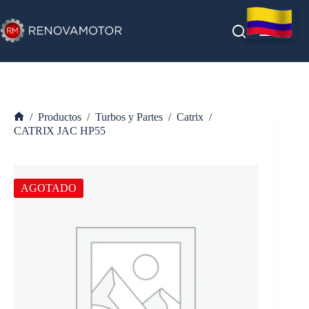
Saltar
al
contenido
/
Productos
/
Turbos y Partes
/
Catrix
/
Inicio
CATRIX JAC HP55
AGOTADO