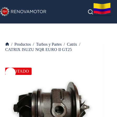
Saltar
al
contenido
/
Productos
/
Turbos y Partes
/
Catrix
/
Inicio
CATRIX ISUZU NQR EURO II GT25
AGOTADO