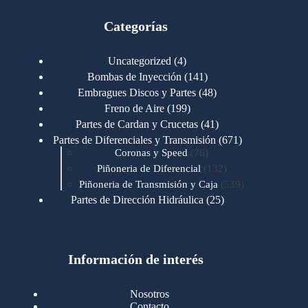
Categorías
4
Uncategorized
4
productos
141
Bombas de Inyección
141
productos
48
Embragues Discos y Partes
48
productos
199
Freno de Aire
199
productos
41
Partes de Cardan y Crucetas
41
productos
671
Partes de Diferenciales y Transmisión
671
76
productos
Coronas y Speed
76
productos
132
Piñoneria de Diferencial
132
productos
539
Piñoneria de Transmisión y Caja
539
productos
25
Partes de Dirección Hidráulica
25
productos
1
Partes de Transmisión y Caja
1
producto
1346
Partes para Motor
1346
productos
123
Motores Caterpillar
123
productos
Información de interés
723
Motores Cummins
723
productos
145
Cummins 4BT 6BT
145
productos
77
Cummins 6CT
77
Nosotros
productos
148
Cummins B/C 855
148
Contacto